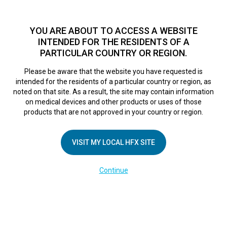
TM
Seit über 10 Jahren hat sich HFX
bei Zehntausenden von
Patienten weltweit als sichere Behandlungsmethode bei
YOU ARE ABOUT TO ACCESS A WEBSITE
chronischen Schmerzen erwiesen.
Zum Test >
INTENDED FOR THE RESIDENTS OF A
PARTICULAR COUNTRY OR REGION.
Zum Test
MENU
HFX logo
Please be aware that the website you have requested is
intended for the residents of a particular country or region, as
Materialien für
noted on that site. As a result, the site may contain information
on medical devices and other products or uses of those
products that are not approved in your country or region.
HFX-Patienten
VISIT MY LOCAL HFX SITE
Wählen Sie die Option, die Sie zur
Continue
Bedienung Ihres HFX Implantats
verwenden.