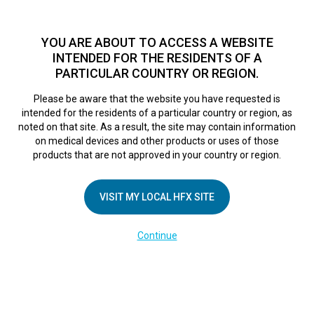
TM
Seit über 10 Jahren hat sich HFX
bei Zehntausenden von
Patienten weltweit als sichere Behandlungsmethode bei
YOU ARE ABOUT TO ACCESS A WEBSITE
chronischen Schmerzen erwiesen.
Zum Test >
INTENDED FOR THE RESIDENTS OF A
PARTICULAR COUNTRY OR REGION.
Zum Test
MENU
HFX logo
Please be aware that the website you have requested is
intended for the residents of a particular country or region, as
Nutzungsbedingun
noted on that site. As a result, the site may contain information
on medical devices and other products or uses of those
products that are not approved in your country or region.
VISIT MY LOCAL HFX SITE
Diese Nutzungsbedingungen („Nutzungsbedingungen“)
gelten für alle Inhalte, die innerhalb der von Nevro Corp.
Continue
(nachstehend „Nevro“ oder „wir“) betriebenen Domäne
nevro.com (die „Website“) bereitgestellt werden. Mit
der fortgesetzten Nutzung dieser Website verpflichten
Sie sich zur Einhaltung dieser Nutzungsbedingungen