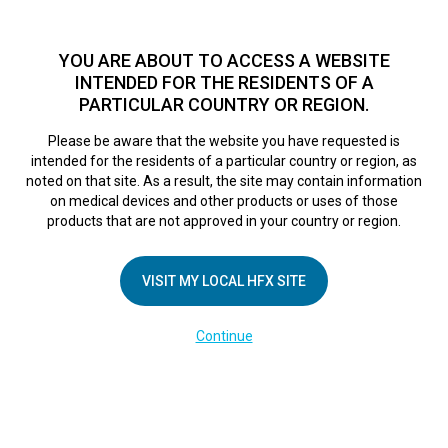
TM
Seit über 10 Jahren hat sich HFX
bei Zehntausenden von
Patienten weltweit als sichere Behandlungsmethode bei
YOU ARE ABOUT TO ACCESS A WEBSITE
chronischen Schmerzen erwiesen.
Zum Test >
INTENDED FOR THE RESIDENTS OF A
PARTICULAR COUNTRY OR REGION.
Zum Test
MENU
HFX logo
Please be aware that the website you have requested is
intended for the residents of a particular country or region, as
Datenschutzerklärung
noted on that site. As a result, the site may contain information
on medical devices and other products or uses of those
products that are not approved in your country or region.
VISIT MY LOCAL HFX SITE
Falls Sie eine Anfrage bezüglich Ihrer Krankenakten
oder anderer von Nevro verarbeiteter Daten haben,
Continue
besuchen Sie bitte unser Anfrageportal für betroffene
Personen
hier
.
Version gültig ab: 1. März 2024