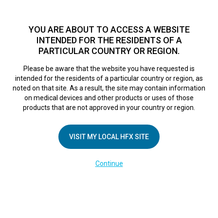
TM
Seit über 10 Jahren hat sich HFX
bei Zehntausenden von
Patienten weltweit als sichere Behandlungsmethode bei
YOU ARE ABOUT TO ACCESS A WEBSITE
chronischen Schmerzen erwiesen.
Zum Test >
INTENDED FOR THE RESIDENTS OF A
PARTICULAR COUNTRY OR REGION.
Zum Test
MENU
HFX logo
Please be aware that the website you have requested is
intended for the residents of a particular country or region, as
noted on that site. As a result, the site may contain information
on medical devices and other products or uses of those
products that are not approved in your country or region.
UNTERNEHMEN
Kontakt
VISIT MY LOCAL HFX SITE
Über uns
Continue
Impressum
Medienberichte
Cookie-Erklärung
Datenschutzerklärung