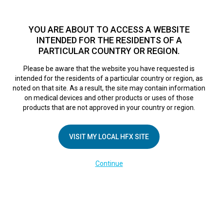
TM
Seit über 10 Jahren hat sich HFX
bei Zehntausenden von
Patienten weltweit als sichere Behandlungsmethode bei
YOU ARE ABOUT TO ACCESS A WEBSITE
chronischen Schmerzen erwiesen.
Zum Test >
INTENDED FOR THE RESIDENTS OF A
PARTICULAR COUNTRY OR REGION.
Zum Test
MENU
HFX logo
Please be aware that the website you have requested is
intended for the residents of a particular country or region, as
noted on that site. As a result, the site may contain information
on medical devices and other products or uses of those
products that are not approved in your country or region.
UNTERNEHMEN
Kontakt
VISIT MY LOCAL HFX SITE
Über uns
Continue
Impressum
Medienberichte
Cookie-Erklärung
Datenschutzerklärung