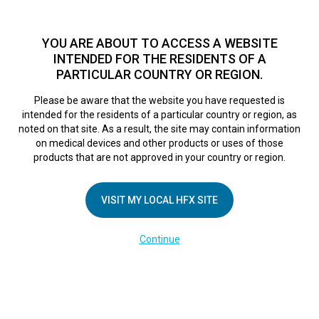
TM
Seit über 10 Jahren hat sich HFX
bei Zehntausenden von
Patienten weltweit als sichere Behandlungsmethode bei
YOU ARE ABOUT TO ACCESS A WEBSITE
chronischen Schmerzen erwiesen.
Zum Test >
INTENDED FOR THE RESIDENTS OF A
PARTICULAR COUNTRY OR REGION.
Zum Test
MENU
HFX logo
Please be aware that the website you have requested is
intended for the residents of a particular country or region, as
noted on that site. As a result, the site may contain information
on medical devices and other products or uses of those
products that are not approved in your country or region.
UNTERNEHMEN
Kontakt
VISIT MY LOCAL HFX SITE
Über uns
Continue
Impressum
Medienberichte
Cookie-Erklärung
Datenschutzerklärung