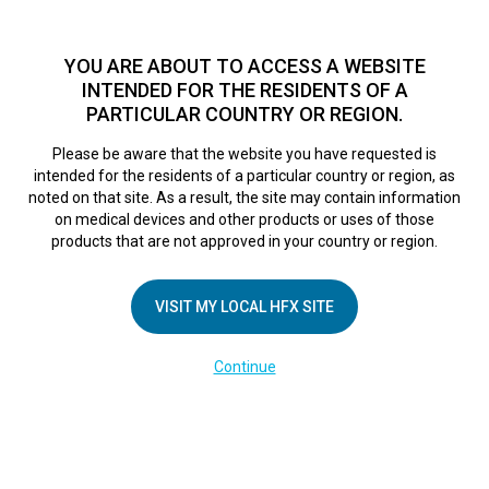
TM
Seit über 10 Jahren hat sich HFX
bei Zehntausenden von
Patienten weltweit als sichere Behandlungsmethode bei
YOU ARE ABOUT TO ACCESS A WEBSITE
chronischen Schmerzen erwiesen.
Zum Test >
INTENDED FOR THE RESIDENTS OF A
PARTICULAR COUNTRY OR REGION.
Zum Test
MENU
HFX logo
Please be aware that the website you have requested is
intended for the residents of a particular country or region, as
noted on that site. As a result, the site may contain information
on medical devices and other products or uses of those
products that are not approved in your country or region.
UNTERNEHMEN
Kontakt
VISIT MY LOCAL HFX SITE
Über uns
Continue
Impressum
Medienberichte
Cookie-Erklärung
Datenschutzerklärung