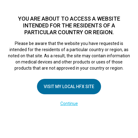
TM
Seit über 10 Jahren hat sich HFX
bei Zehntausenden von
Patienten weltweit als sichere Behandlungsmethode bei
YOU ARE ABOUT TO ACCESS A WEBSITE
chronischen Schmerzen erwiesen.
Zum Test >
INTENDED FOR THE RESIDENTS OF A
PARTICULAR COUNTRY OR REGION.
Zum Test
MENU
HFX logo
Please be aware that the website you have requested is
intended for the residents of a particular country or region, as
noted on that site. As a result, the site may contain information
on medical devices and other products or uses of those
products that are not approved in your country or region.
UNTERNEHMEN
Kontakt
VISIT MY LOCAL HFX SITE
Über uns
Continue
Impressum
Medienberichte
Cookie-Erklärung
Datenschutzerklärung