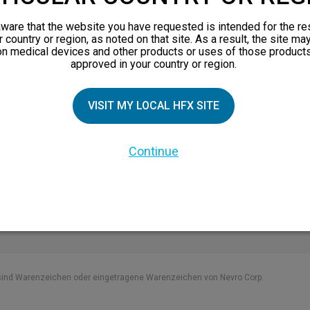
nsprinzip
eschichten
ware that the website you have requested is intended for the re
r country or region, as noted on that site. As a result, the site ma
 Familienmitglieder
on medical devices and other products or uses of those products
approved in your country or region.
nsbroschüre
en
VISIT MY LOCAL HFX SITE
nen über chronische
Continue
sind Warenzeichen oder eingetragene Warenzeichen von Nevro Corp.