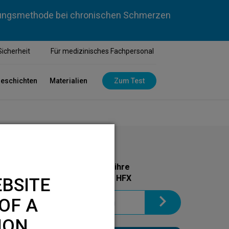
dlungsmethode bei chronischen Schmerzen
Sicherheit
Für medizinisches Fachpersonal
geschichten
Materialien
Zum Test
Holen Sie sich noch heute ihre
Informationsbroschüre zu HFX
BSITE
OF A
ION.