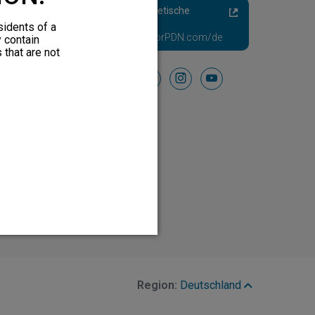
Schmerzhafte Diabetische
Neuropathie
sidents of a
Besuchen Sie HFXforPDN.com/de
y contain
 that are not
Folgen Sie uns auf
facebook
instagram
youtube
Region:
Deutschland