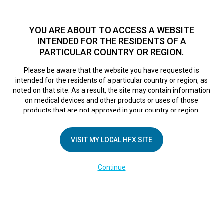
TM
Seit über 10 Jahren hat sich HFX
bei Zehntausenden von
Patienten weltweit als sichere Behandlungsmethode bei
YOU ARE ABOUT TO ACCESS A WEBSITE
chronischen Schmerzen erwiesen.
Zum Test >
INTENDED FOR THE RESIDENTS OF A
PARTICULAR COUNTRY OR REGION.
Zum Test
MENU
HFX logo
Please be aware that the website you have requested is
intended for the residents of a particular country or region, as
noted on that site. As a result, the site may contain information
on medical devices and other products or uses of those
products that are not approved in your country or region.
UNTERNEHMEN
Kontakt
VISIT MY LOCAL HFX SITE
Über uns
Continue
Impressum
Medienberichte
Cookie-Erklärung
Datenschutzerklärung