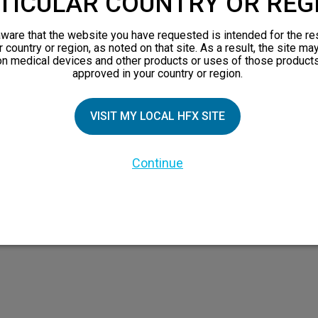
TICULAR COUNTRY OR REG
ZIELLE PATIENTEN
PATIENTENRESSOURCEN
ware that the website you have requested is intended for the re
r country or region, as noted on that site. As a result, the site ma
Sicherheitsinformationen
on medical devices and other products or uses of those products
approved in your country or region.
Erwarten
Für HFX-Patienten
nsprinzip
VISIT MY LOCAL HFX SITE
eschichten
 Familienmitglieder
Continue
nsbroschüre
en
nen über chronische