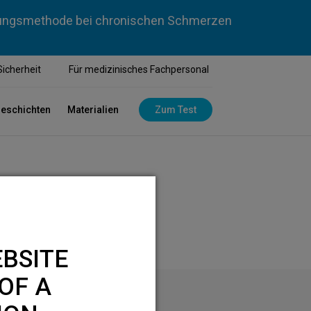
dlungsmethode bei chronischen Schmerzen
Sicherheit
Für medizinisches Fachpersonal
geschichten
Materialien
Zum Test
BSITE
OF A