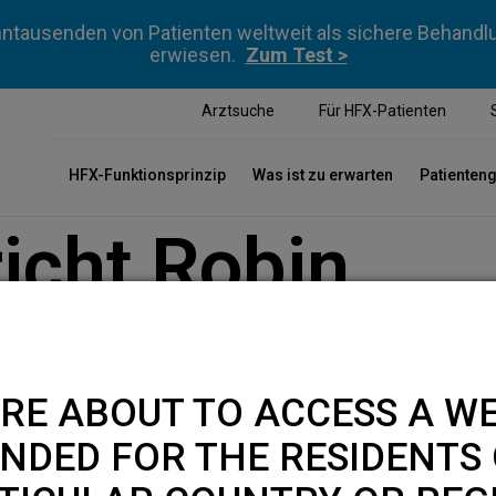
ntausenden von Patienten weltweit als sichere Behan
erwiesen.
Zum Test >
Arztsuche
Für HFX-Patienten
HFX-Funktionsprinzip
Was ist zu erwarten
Patienten
icht Robin
RE ABOUT TO ACCESS A WE
NDED FOR THE RESIDENTS 