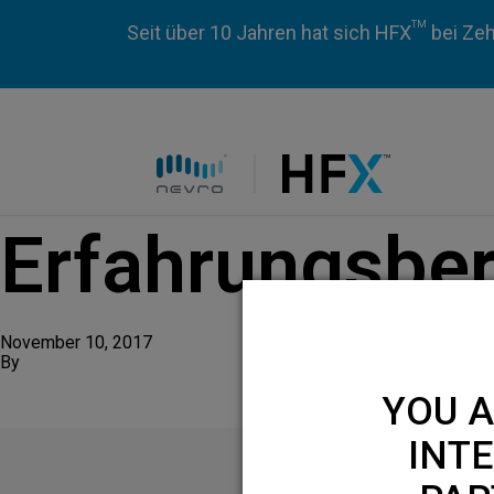
TM
Seit über 10 Jahren hat sich HFX
bei Zeh
HFX logo
Erfahrungsber
November 10, 2017
By
YOU A
INTE