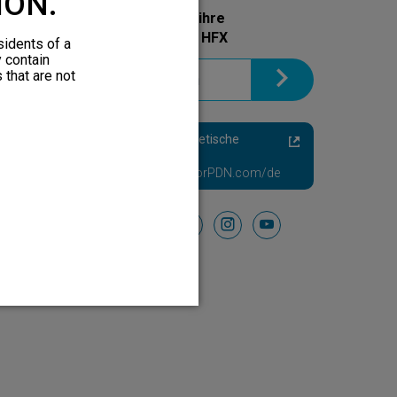
ION.
Holen Sie sich noch heute ihre
Informationsbroschüre zu HFX
sidents of a
y contain
 that are not
Schmerzhafte Diabetische
Neuropathie
Besuchen Sie HFXforPDN.com/de
Folgen Sie uns auf
facebook
instagram
youtube