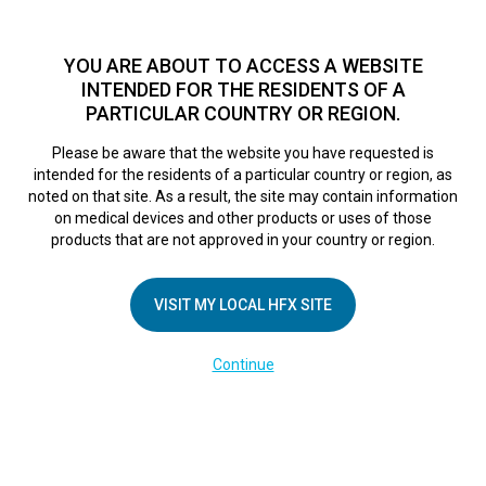
TM
Seit über 10 Jahren hat sich HFX
bei Zehntausenden von
Patienten weltweit als sichere Behandlungsmethode bei
YOU ARE ABOUT TO ACCESS A WEBSITE
chronischen Schmerzen erwiesen.
Zum Test >
INTENDED FOR THE RESIDENTS OF A
PARTICULAR COUNTRY OR REGION.
Zum Test
MENU
HFX logo
Please be aware that the website you have requested is
intended for the residents of a particular country or region, as
noted on that site. As a result, the site may contain information
on medical devices and other products or uses of those
products that are not approved in your country or region.
UNTERNEHMEN
Kontakt
VISIT MY LOCAL HFX SITE
Über uns
Continue
Impressum
Medienberichte
Cookie-Erklärung
Datenschutzerklärung