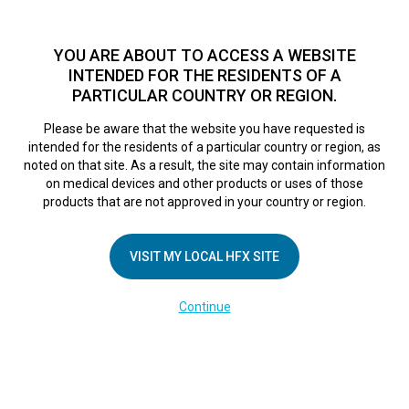
TM
Seit über 10 Jahren hat sich HFX
bei Zehntausenden von
Patienten weltweit als sichere Behandlungsmethode bei
YOU ARE ABOUT TO ACCESS A WEBSITE
chronischen Schmerzen erwiesen.
Zum Test >
INTENDED FOR THE RESIDENTS OF A
PARTICULAR COUNTRY OR REGION.
Zum Test
MENU
HFX logo
Please be aware that the website you have requested is
intended for the residents of a particular country or region, as
noted on that site. As a result, the site may contain information
on medical devices and other products or uses of those
products that are not approved in your country or region.
UNTERNEHMEN
Kontakt
VISIT MY LOCAL HFX SITE
Über uns
Continue
Impressum
Medienberichte
Cookie-Erklärung
Datenschutzerklärung