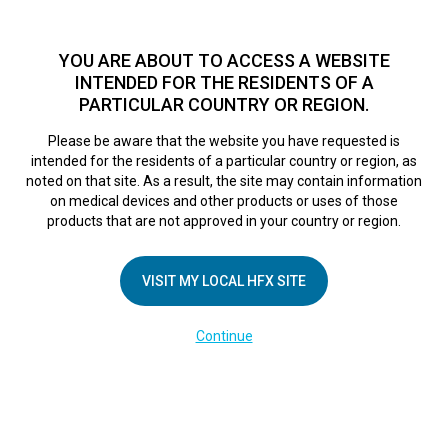
TM
Seit über 10 Jahren hat sich HFX
bei Zehntausenden von
Patienten weltweit als sichere Behandlungsmethode bei
YOU ARE ABOUT TO ACCESS A WEBSITE
chronischen Schmerzen erwiesen.
Zum Test >
INTENDED FOR THE RESIDENTS OF A
PARTICULAR COUNTRY OR REGION.
Zum Test
MENU
HFX logo
Please be aware that the website you have requested is
intended for the residents of a particular country or region, as
Screen Shot 2017-
noted on that site. As a result, the site may contain information
on medical devices and other products or uses of those
products that are not approved in your country or region.
11-13 at 1.34.59
VISIT MY LOCAL HFX SITE
PM
Continue
April 26, 2018
By
nevroadmin