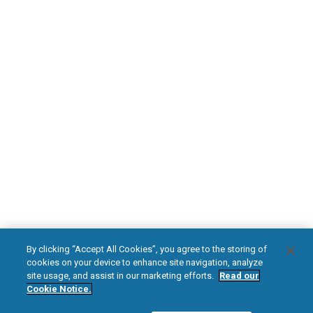
Für HFX-Patienten
Holen Sie sich noch heute ihre Informationsbroschüre zu
HFX
Schmerzhafte Diabetische Neuropathie
Besuchen Sie HFXforPDN.com/de
facebook
instagram
youtub
By clicking “Accept All Cookies”, you agree to the storing of
cookies on your device to enhance site navigation, analyze
Nevro und das Nevro Logo, Senza, Omnia, HFX und das HFX Logo sind
site usage, and assist in our marketing efforts.
Read our
Cookie Notice.
Warenzeichen oder eingetragene Warenzeichen von Nevro Corp.
© 2025 Nevro Corp. Alle Rechte vorbehalten.