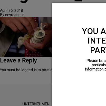
April 26, 2018
By
nevroadmin
YOU A
INTE
PAR
Leave a Reply
Please be a
particula
information 
You must be
logged in
to post a comment.
UNTERNEHMEN
FÜR POTEN