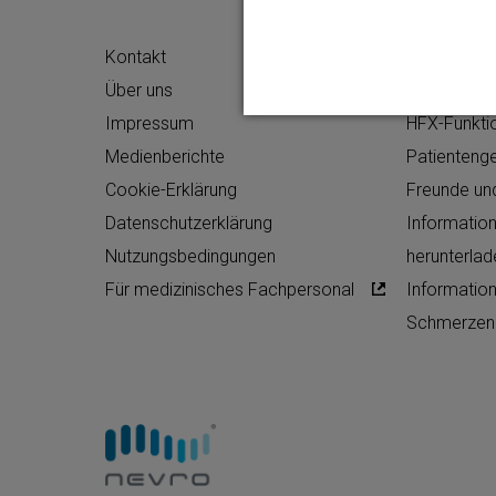
Kontakt
Arztsuche
Über uns
Was Ist zu 
Impressum
HFX-Funktio
Medienberichte
Patienteng
Cookie-Erklärung
Freunde und
Datenschutzerklärung
Informatio
Nutzungsbedingungen
herunterlad
Für medizinisches Fachpersonal
Informatio
Schmerzen