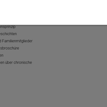
Sicherheitsinformationen
Erwarten
Für HFX-Patienten
nsprinzip
eschichten
 Familienmitglieder
nsbroschüre
en
nen über chronische