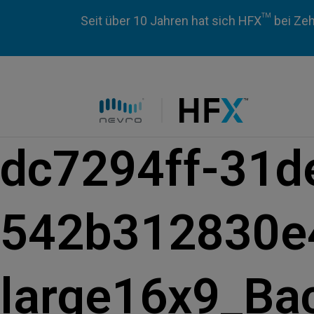
TM
Seit über 10 Jahren hat sich HFX
bei Zeh
HFX logo
dc7294ff-31d
542b312830e
large16x9_Bac