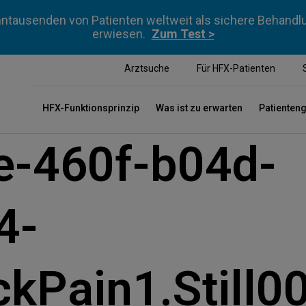
ntausenden von Patienten weltweit als sichere Behan
erwiesen.
Zum Test >
Arztsuche
Für HFX-Patienten
HFX-Funktionsprinzip
Was ist zu erwarten
Patienten
e-460f-b04d-
4-
kPain1.Still0