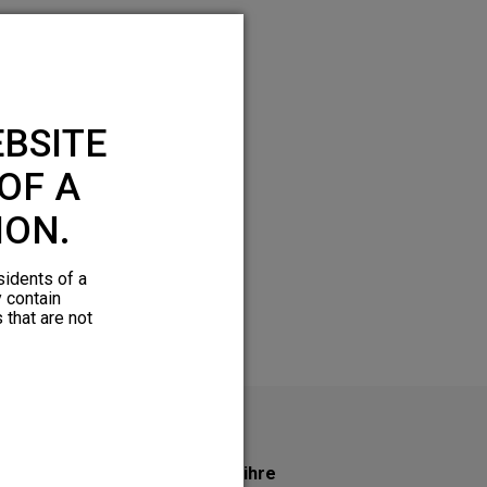
BSITE
OF A
ION.
sidents of a
y contain
 that are not
Holen Sie sich noch heute ihre