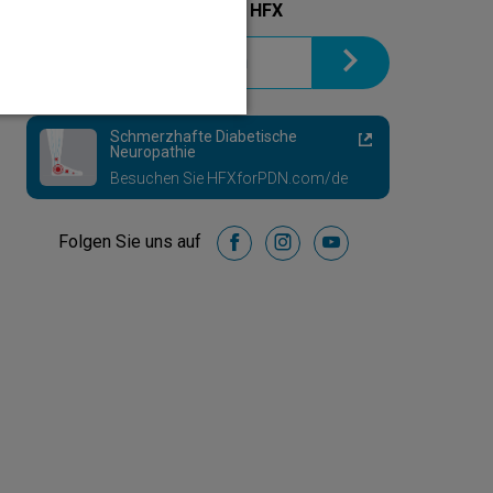
Informationsbroschüre zu HFX
Schmerzhafte Diabetische
Neuropathie
Besuchen Sie HFXforPDN.com/de
Folgen Sie uns auf
facebook
instagram
youtube