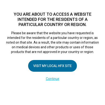
TM
Seit über 10 Jahren hat sich HFX
bei Zehntausenden von
Patienten weltweit als sichere Behandlungsmethode bei
YOU ARE ABOUT TO ACCESS A WEBSITE
chronischen Schmerzen erwiesen.
Zum Test >
INTENDED FOR THE RESIDENTS OF A
PARTICULAR COUNTRY OR REGION.
Zum Test
MENU
HFX logo
Please be aware that the website you have requested is
intended for the residents of a particular country or region, as
Screen Shot 2017-
noted on that site. As a result, the site may contain information
on medical devices and other products or uses of those
products that are not approved in your country or region.
11-13 at 12.54.05
VISIT MY LOCAL HFX SITE
PM
Continue
April 26, 2018
By
nevroadmin